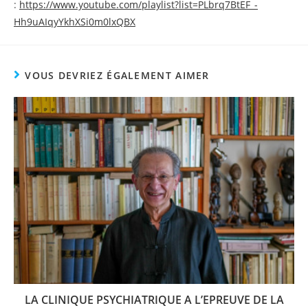
:
https://www.youtube.com/playlist?list=PLbrq7BtEF_-
Hh9uAIqyYkhXSi0m0lxQBX
VOUS DEVRIEZ ÉGALEMENT AIMER
LA CLINIQUE PSYCHIATRIQUE A L’EPREUVE DE LA