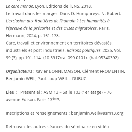
Le care monde
, Lyon, Editions de l’ENS, 2018.
Le travail dans les marges. Dans D. Humphreys, N. Robert,
L’exclusion aux frontières de l’humain ? Les humanités à
l’épreuve de la précarité et des crises migratoires
. Paris,
Hermann, 2024, p. 161-178.
Care, travail et environnement en territoires dévastés,
industriels et post-industriels.
Raisons politiques
, 2025, Vol.
99 (3), pp.101-114. ⟨10.3917/rai.099.0101⟩. ⟨hal-05340392⟩
Organisateurs
: Xavier BONNEMAISON, Clément FROMENTIN,
Benjamin WEIL, Paul-Loup WEIL – DUBUC.
Lieu :
Présentiel : ASM 13 – Salle 103 (1er étage) – 76
ème
avenue Edison, Paris 13
.
Inscriptions et renseignements : benjamin.weil@asm13.org
Retrouvez les autres séances du séminaire en vidéo